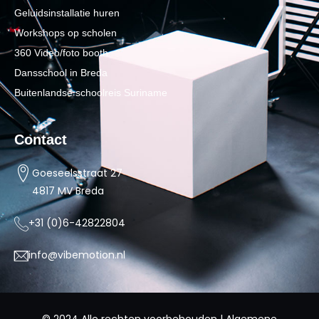
Geluidsinstallatie huren
Workshops op scholen
360 Video/foto booth
Dansschool in Breda
Buitenlandse schoolreis Suriname
Contact
Goeseelsstraat 27
4817 MV Breda
+31 (0)6-42822804
info@vibemotion.nl