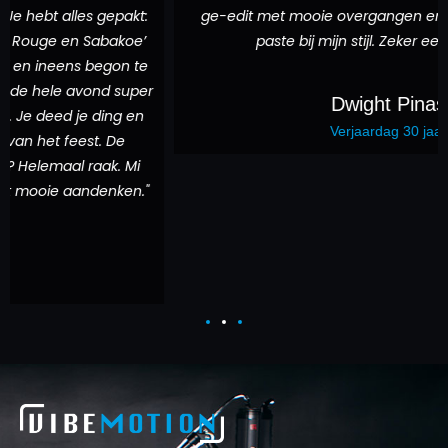
bt alles gepakt:
ge-edit met mooie overgangen en muziek
uge en Sabakoe’
paste bij mijn stijl. Zeker een aanr
ineens begon te
hele avond super
Dwight Pinas
deed je ding en
Verjaardag 30 jaar
et feest. De
emaal raak. Mi
ooie aandenken."