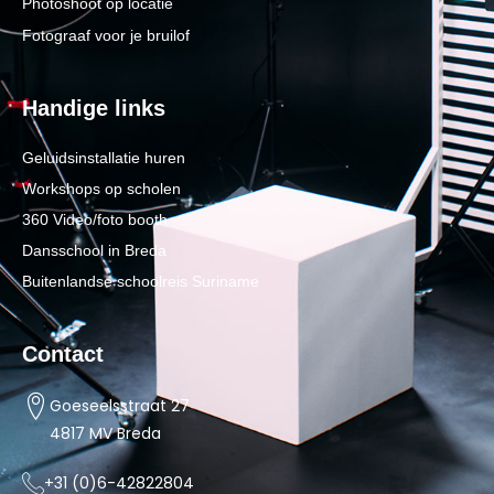
Photoshoot op locatie
Fotograaf voor je bruilof
Handige links
Geluidsinstallatie huren
Workshops op scholen
360 Video/foto booth
Dansschool in Breda
Buitenlandse schoolreis Suriname
Contact
Goeseelsstraat 27
4817 MV Breda
+31 (0)6-42822804